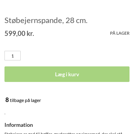
Støbejernspande, 28 cm.
Gå
til
starten
599,00 kr.
PÅ LAGER
af
billedgalleriet
Læg i kurv
8
tilbage på lager
.
Information
Støbejern er god til bøffer, gryderetter og simremad, der skal stå