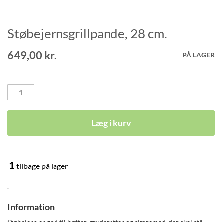
Støbejernsgrillpande, 28 cm.
Gå
til
starten
649,00 kr.
PÅ LAGER
af
billedgalleriet
Læg i kurv
1
tilbage på lager
.
Information
Støbejern er god til bøffer, gryderetter og simremad, der skal stå