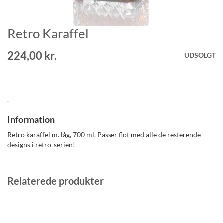
Retro Karaffel
Gå
til
starten
224,00 kr.
UDSOLGT
af
billedgalleriet
.
Information
Retro karaffel m. låg, 700 ml. Passer flot med alle de resterende
designs i retro-serien!
Relaterede produkter