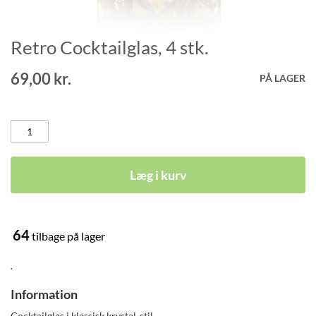
Retro Cocktailglas, 4 stk.
Gå
til
starten
69,00 kr.
PÅ LAGER
af
billedgalleriet
Læg i kurv
64
tilbage på lager
.
Information
Cocktailglas i klassisk krystal-stil.