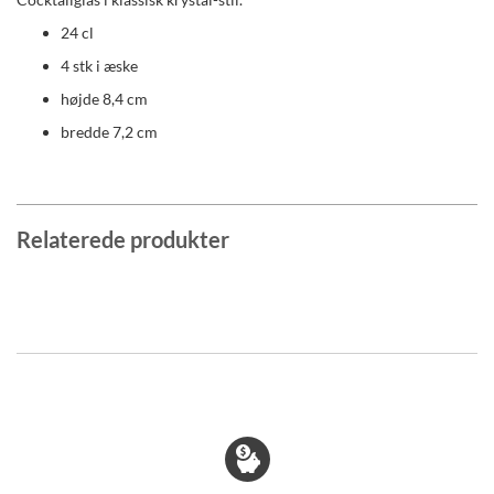
24 cl
4 stk i æske
højde 8,4 cm
bredde 7,2 cm
Relaterede produkter