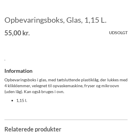
Opbevaringsboks, Glas, 1,15 L.
Gå
til
starten
55,00 kr.
UDSOLGT
af
billedgalleriet
.
Information
Opbevaringsboks i glas, med tætsluttende plastiklåg, der lukkes med
4 klikklemmer, velegnet til opvaskemaskine, fryser og mikroovn
(uden låg). Kan også bruges i ovn.
1,15 l.
Relaterede produkter