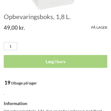
Opbevaringsboks, 1,8 L.
Gå
til
starten
49,00 kr.
PÅ LAGER
af
billedgalleriet
Læg i kurv
19
tilbage på lager
.
Information
Høj opbevaringsboks, 1,8 L. Kan anvendes i mikroovn med åbent