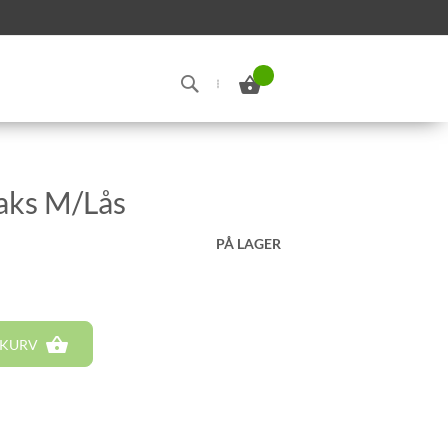
Min indkøbskurv
Search
aks M/Lås
PÅ LAGER
 KURV