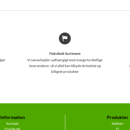
Fleksibelt Sortiment
lger
Vi samarbejder uafhængigt med mange forskellige
leverandører, så vi altid kan tilbyde de bedste og
billigste produkter
Information
Produkter
Kontakt
Køkken
Find Butik
El