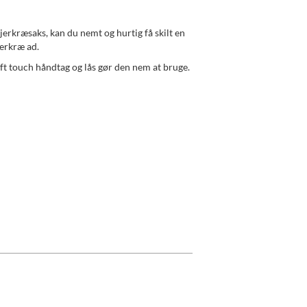
erkræsaks, kan du nemt og hurtig få skilt en
jerkræ ad.
t touch håndtag og lås gør den nem at bruge.