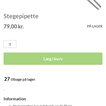
Stegepipette
Gå
til
starten
79,00 kr.
PÅ LAGER
af
billedgalleriet
Læg i kurv
27
tilbage på lager
.
Information
Stegepipetten kan indeholde op til 30 ml.