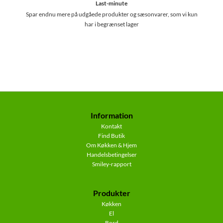
Last-minute
Spar endnu mere på udgåede produkter og sæsonvarer, som vi kun
har i begrænset lager
Information
Kontakt
Find Butik
Om Køkken & Hjem
Handelsbetingelser
Smiley-rapport
Produkter
Køkken
El
Bord