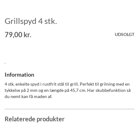
Grillspyd 4 stk.
Gå
til
starten
79,00 kr.
UDSOLGT
af
billedgalleriet
.
Information
4 stk. enkelte spyd i rustfrit stål til grill. Perfekt til grilning med en
tykkelse på 2 mm og en længde på 45,7 cm. Har skubbefunktion så
du nemt kan få maden af.
Relaterede produkter