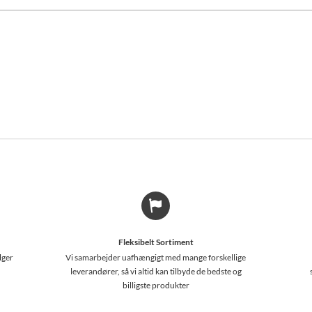
Fleksibelt Sortiment
lger
Vi samarbejder uafhængigt med mange forskellige
leverandører, så vi altid kan tilbyde de bedste og
billigste produkter