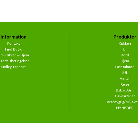
Information
Produkter
Kontakt
Køkken
Find Butik
El
m Køkken & Hjem
Bord
andelsbetingelser
Hjem
Smiley-rapport
Last-minute
JUL
Vinter
Rejse
Baby/Børn
Gaveartikler
Bæredygtig/Miljøven
NYHEDER