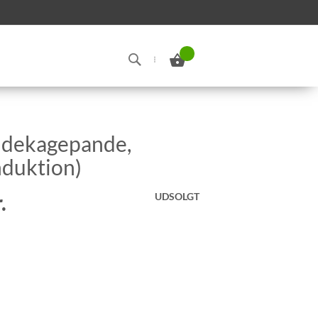
Min indkøbskurv
Search
ndekagepande,
nduktion)
.
UDSOLGT