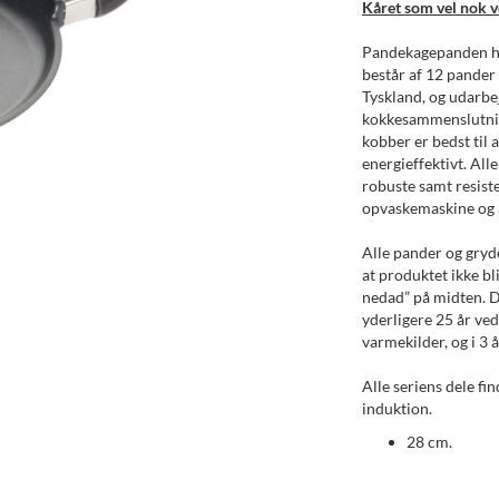
Kåret som vel nok v
Pandekagepanden her
består af 12 pander 
Tyskland, og udarbe
kokkesammenslutning
kobber er bedst til 
energieffektivt. All
robuste samt resiste
opvaskemaskine og a
Alle pander og gryd
at produktet ikke bl
nedad” på midten. D
yderligere 25 år ve
varmekilder, og i 3 
Alle seriens dele fi
induktion.
28 cm.