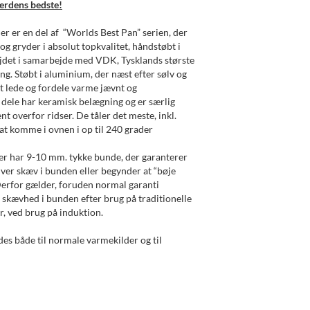
erdens bedste!
 er en del af “Worlds Best Pan” serien, der
og gryder i absolut topkvalitet, håndstøbt i
jdet i samarbejde med VDK, Tysklands største
. Støbt i aluminium, der næst efter sølv og
at lede og fordele varme jævnt og
e dele har keramisk belægning og er særlig
nt overfor ridser. De tåler det meste, inkl.
t komme i ovnen i op til 240 grader
er har 9-10 mm. tykke bunde, der garanterer
iver skæv i bunden eller begynder at “bøje
erfor gælder, foruden normal garanti
d skævhed i bunden efter brug på traditionelle
år, ved brug på induktion.
ndes både til normale varmekilder og til