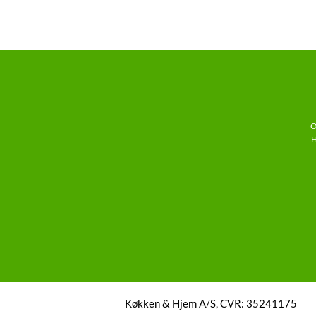
O
H
Køkken & Hjem A/S, CVR: 35241175