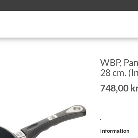
WBP, Pa
28 cm. (I
748,00 kr
.
Information