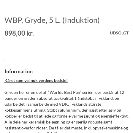
WBP, Gryde, 5 L. (Induktion)
Gå
til
starten
898,00 kr.
UDSOLGT
af
billedgalleriet
.
Information
Kåret som vel nok verdens bedste!
Gryden her er en del af “Worlds Best Pan” serien, der består af 12
pander og gryder i absolut topkvalitet, håndstøbt i Tyskland, og
udarbejdet i samarbejde med VDK, Tysklands største
kokkesammenslutning. Støbt i aluminium, der næst efter sølv og
kobber er bedst til at lede og fordele varme jævnt og energieffektivt.
Alle dele har keramisk belægning og er særlig robuste samt
resistent overfor ridser. De tåler det meste, inkl. opvaskemaskine og