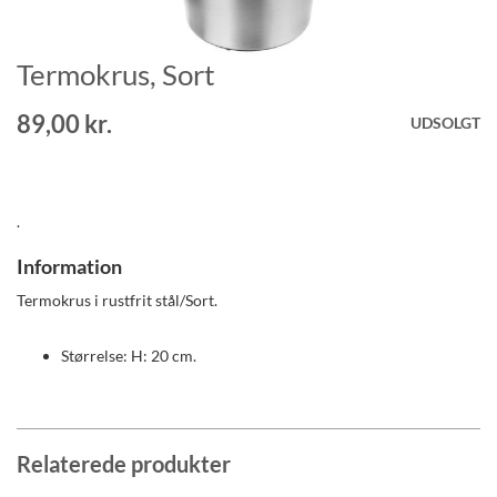
Termokrus, Sort
Gå
til
starten
89,00 kr.
UDSOLGT
af
billedgalleriet
.
Information
Termokrus i rustfrit stål/Sort.
Størrelse: H: 20 cm.
Relaterede produkter