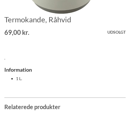
Termokande, Råhvid
Gå
til
starten
69,00 kr.
UDSOLGT
af
billedgalleriet
.
Information
1 L.
Relaterede produkter