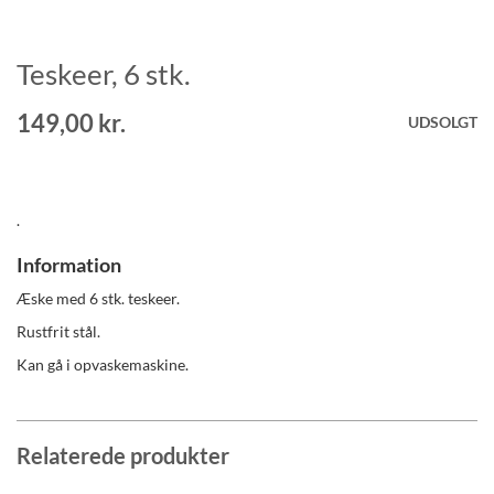
Teskeer, 6 stk.
Gå
til
starten
149,00 kr.
UDSOLGT
af
billedgalleriet
.
Information
Æske med 6 stk. teskeer.
Rustfrit stål.
Kan gå i opvaskemaskine.
Relaterede produkter