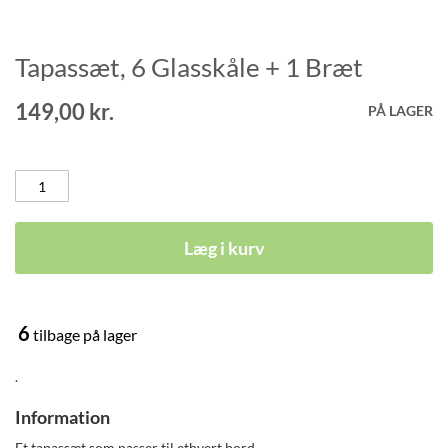
Tapassæt, 6 Glasskåle + 1 Bræt
Gå
til
starten
149,00 kr.
PÅ LAGER
af
billedgalleriet
Læg i kurv
6
tilbage på lager
.
Information
Et tapassæt som passer til ethvert bord.