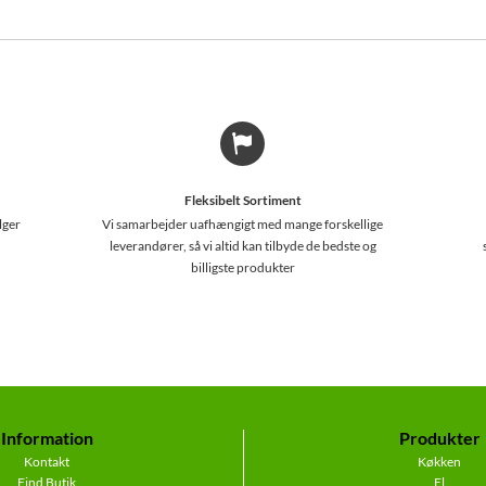
Fleksibelt Sortiment
lger
Vi samarbejder uafhængigt med mange forskellige
leverandører, så vi altid kan tilbyde de bedste og
billigste produkter
Information
Produkter
Kontakt
Køkken
Find Butik
El