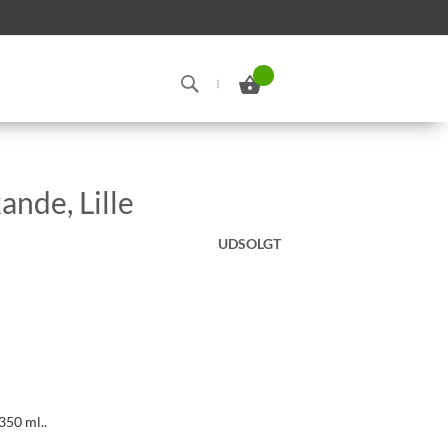
Min indkøbskurv
Search
nde, Lille
UDSOLGT
350 ml..