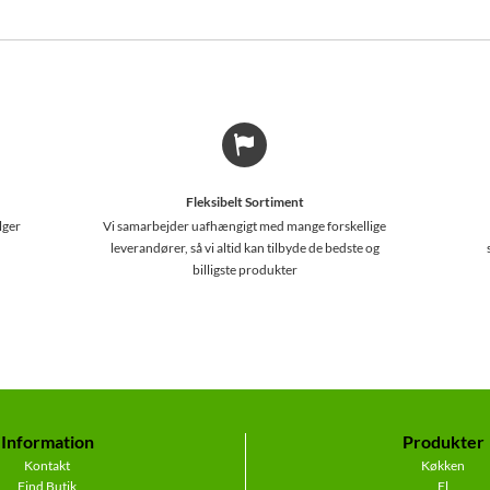
Fleksibelt Sortiment
lger
Vi samarbejder uafhængigt med mange forskellige
leverandører, så vi altid kan tilbyde de bedste og
billigste produkter
Information
Produkter
Kontakt
Køkken
Find Butik
El