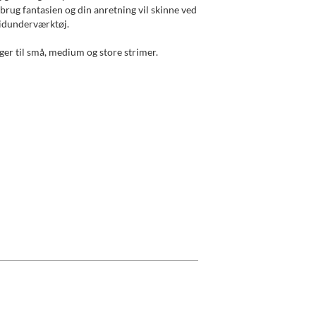
brug fantasien og din anretning vil skinne ved
 vidunderværktøj.
er til små, medium og store strimer.