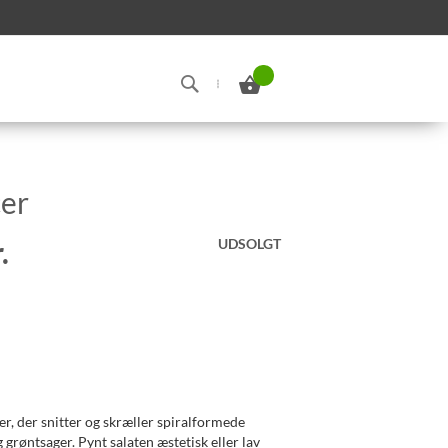
Min indkøbskurv
Search
cer
.
UDSOLGT
er, der snitter og skræller spiralformede
g grøntsager. Pynt salaten æstetisk eller lav