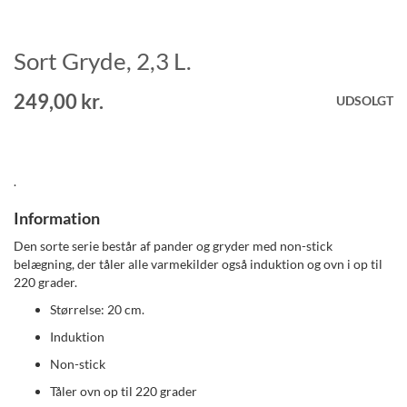
Sort Gryde, 2,3 L.
Gå
til
starten
249,00 kr.
UDSOLGT
af
billedgalleriet
.
Information
Den sorte serie består af pander og gryder med non-stick
belægning, der tåler alle varmekilder også induktion og ovn i op til
220 grader.
Størrelse: 20 cm.
Induktion
Non-stick
Tåler ovn op til 220 grader