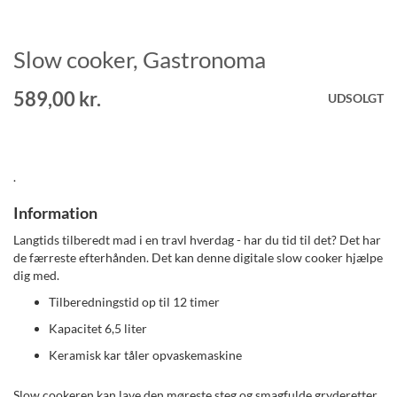
Slow cooker, Gastronoma
Gå
til
starten
589,00 kr.
UDSOLGT
af
billedgalleriet
.
Information
Langtids tilberedt mad i en travl hverdag - har du tid til det? Det har
de færreste efterhånden. Det kan denne digitale slow cooker hjælpe
dig med.
Tilberedningstid op til 12 timer
Kapacitet 6,5 liter
Keramisk kar tåler opvaskemaskine
Slow cookeren kan lave den møreste steg og smagfulde gryderetter