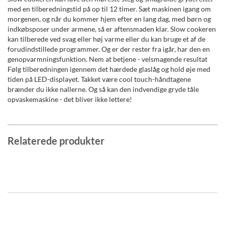
med en tilberedningstid på op til 12 timer. Sæt maskinen igang om
morgenen, og når du kommer hjem efter en lang dag, med børn og
indkøbsposer under armene, så er aftensmaden klar. Slow cookeren
kan tilberede ved svag eller høj varme eller du kan bruge et af de
forudindstillede programmer. Og er der rester fra igår, har den en
genopvarmningsfunktion. Nem at betjene - velsmagende resultat
Følg tilberedningen igennem det hærdede glaslåg og hold øje med
tiden på LED-displayet. Takket være cool touch-håndtagene
brænder du ikke nallerne. Og så kan den indvendige gryde tåle
opvaskemaskine - det bliver ikke lettere!
Relaterede produkter