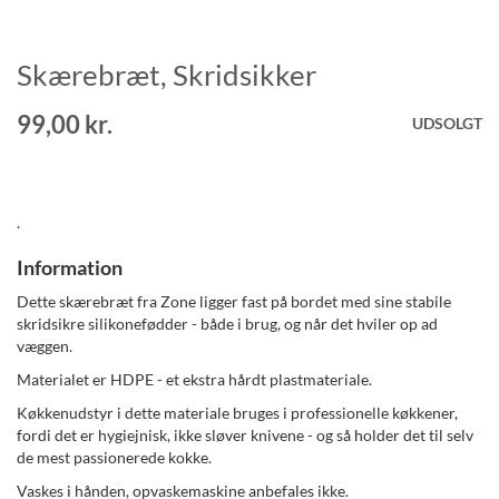
Skærebræt, Skridsikker
Gå
til
starten
99,00 kr.
UDSOLGT
af
billedgalleriet
.
Information
Dette skærebræt fra Zone ligger fast på bordet med sine stabile
skridsikre silikonefødder - både i brug, og når det hviler op ad
væggen.
Materialet er HDPE - et ekstra hårdt plastmateriale.
Køkkenudstyr i dette materiale bruges i professionelle køkkener,
fordi det er hygiejnisk, ikke sløver knivene - og så holder det til selv
de mest passionerede kokke.
Vaskes i hånden, opvaskemaskine anbefales ikke.