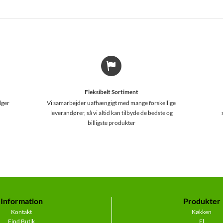
Fleksibelt Sortiment
lger
Vi samarbejder uafhængigt med mange forskellige
leverandører, så vi altid kan tilbyde de bedste og
billigste produkter
Information
Produkter
Kontakt
Køkken
Find Butik
El