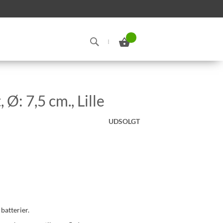
Min indkøbskurv
Search
, Ø: 7,5 cm., Lille
UDSOLGT
 batterier.