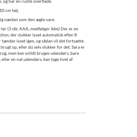
n, og har en rustik overflade.
10 cm høj.
g næsten som den ægte vare.
rier (3 stk. AAA, medfølger ikke) Der er en
ion, der slukker lyset automatisk efter 8
r tænder lyset igen, og sådan vil det fortsætte
 brugt op, eller du selv slukker for det. Sara er
brug, men kan snildt bruges udendørs, bare
 eller en nat udendørs, kan tage livet af