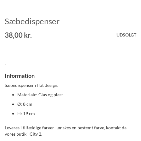
Sæbedispenser
Gå
til
starten
38,00 kr.
UDSOLGT
af
billedgalleriet
.
Information
Sæbedispenser i flot design.
Materiale: Glas og plast.
Ø: 8 cm
H: 19 cm
Leveres i tilfældige farver - ønskes en bestemt farve, kontakt da
vores butik i City 2.