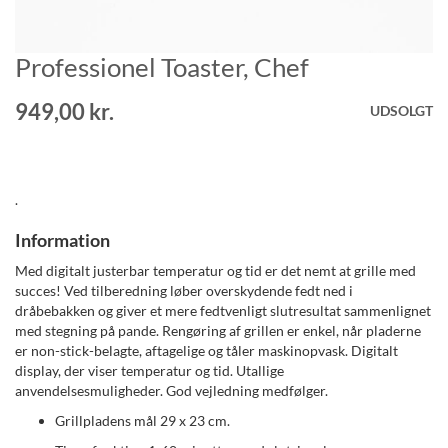
Professionel Toaster, Chef
Gå
til
starten
949,00 kr.
UDSOLGT
af
billedgalleriet
.
Information
Med digitalt justerbar temperatur og tid er det nemt at grille med
succes! Ved tilberedning løber overskydende fedt ned i
dråbebakken og giver et mere fedtvenligt slutresultat sammenlignet
med stegning på pande. Rengøring af grillen er enkel, når pladerne
er non-stick-belagte, aftagelige og tåler maskinopvask. Digitalt
display, der viser temperatur og tid. Utallige
anvendelsesmuligheder. God vejledning medfølger.
Grillpladens mål 29 x 23 cm.