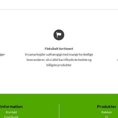
Fleksibelt Sortiment
lger
Vi samarbejder uafhængigt med mange forskellige
leverandører, så vi altid kan tilbyde de bedste og
billigste produkter
Information
Produkter
Kontakt
Køkken
Find Butik
El