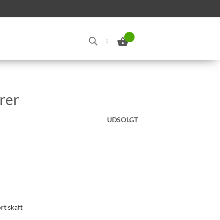
Min indkøbskurv
Search
rer
UDSOLGT
rt skaft