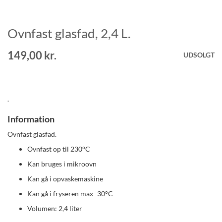
Ovnfast glasfad, 2,4 L.
Gå
til
starten
149,00 kr.
UDSOLGT
af
billedgalleriet
.
Information
Ovnfast glasfad.
Ovnfast op til 230°C
Kan bruges i mikroovn
Kan gå i opvaskemaskine
Kan gå i fryseren max -30°C
Volumen: 2,4 liter