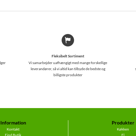
Fleksibelt Sortiment
lger
Vi samarbejder uafhængigt med mange forskellige
leverandører, så vi altid kan tilbyde de bedste og
billigste produkter
Information
Produkter
Kontakt
Køkken
Find Butik
El