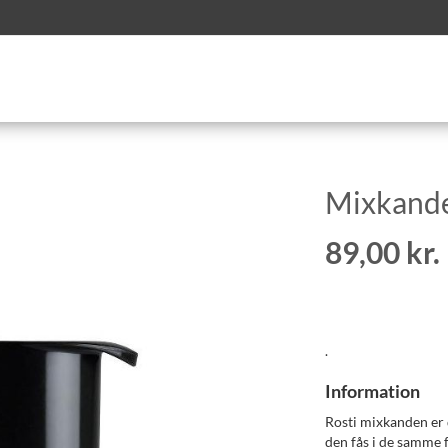
Mixkande,
89,00 kr.
.
Information
Rosti mixkanden er 
den fås i de samme 