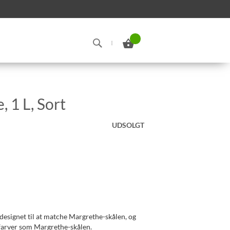
Min indkøbskurv
Search
 1 L, Sort
UDSOLGT
designet til at matche Margrethe-skålen, og
farver som Margrethe-skålen.