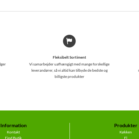
Fleksibelt Sortiment
lger
Vi samarbejder uafhængigt med mange forskellige
leverandører, så vi altid kan tilbyde de bedste og
billigste produkter
Information
Produkter
Kontakt
Køkken
Find Butik
El