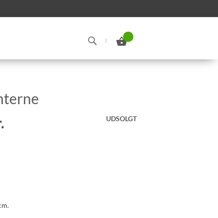
Min indkøbskurv
Search
nterne
.
UDSOLGT
cm.