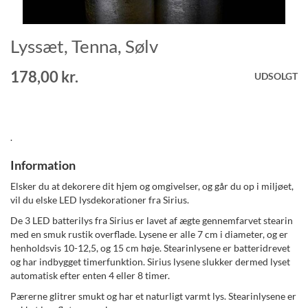
Lyssæt, Tenna, Sølv
Gå
til
starten
178,00 kr.
UDSOLGT
af
billedgalleriet
.
Information
Elsker du at dekorere dit hjem og omgivelser, og går du op i miljøet,
vil du elske LED lysdekorationer fra Sirius.
De 3 LED batterilys fra Sirius er lavet af ægte gennemfarvet stearin
med en smuk rustik overflade. Lysene er alle 7 cm i diameter, og er
henholdsvis 10-12,5, og 15 cm høje. Stearinlysene er batteridrevet
og har indbygget timerfunktion. Sirius lysene slukker dermed lyset
automatisk efter enten 4 eller 8 timer.
Pærerne glitrer smukt og har et naturligt varmt lys. Stearinlysene er