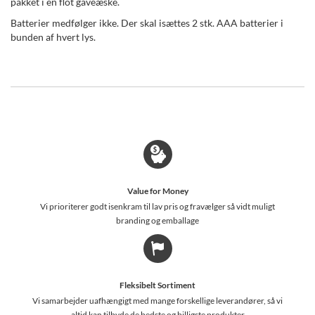
pakket i en flot gaveæske.
Batterier medfølger ikke. Der skal isættes 2 stk. AAA batterier i
bunden af hvert lys.
Value for Money
Vi prioriterer godt isenkram til lav pris og fravælger så vidt muligt
branding og emballage
Fleksibelt Sortiment
Vi samarbejder uafhængigt med mange forskellige leverandører, så vi
altid kan tilbyde de bedste og billigste produkter