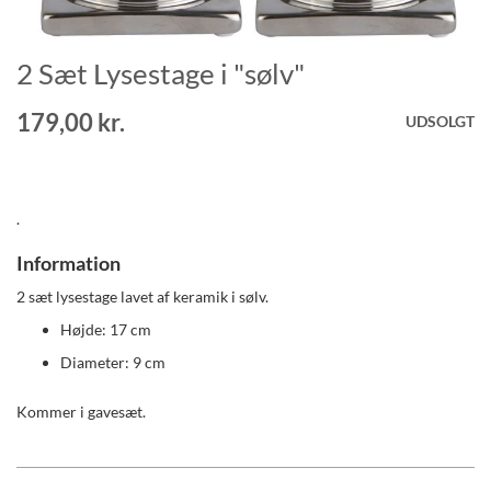
2 Sæt Lysestage i "sølv"
Gå
til
starten
179,00 kr.
UDSOLGT
af
billedgalleriet
.
Information
2 sæt lysestage lavet af keramik i sølv.
Højde: 17 cm
Diameter: 9 cm
Kommer i gavesæt.