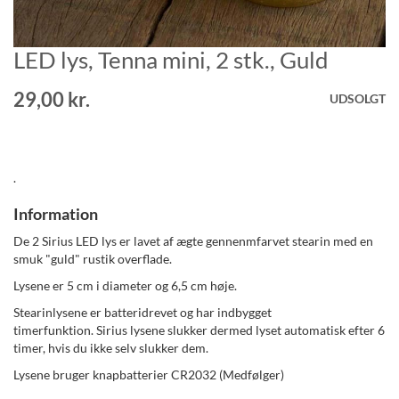
LED lys, Tenna mini, 2 stk., Guld
Gå
til
starten
29,00 kr.
UDSOLGT
af
billedgalleriet
.
Information
De 2 Sirius LED lys er lavet af ægte gennenmfarvet stearin med en
smuk "guld" rustik overflade.
Lysene er 5 cm i diameter og 6,5 cm høje.
Stearinlysene er batteridrevet og har indbygget
timerfunktion. Sirius lysene slukker dermed lyset automatisk efter 6
timer, hvis du ikke selv slukker dem.
Lysene bruger knapbatterier CR2032 (Medfølger)