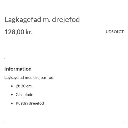
Lagkagefad m. drejefod
Gå
til
starten
128,00 kr.
UDSOLGT
af
billedgalleriet
.
Information
Lagkagefad med drejbar fod.
Ø: 30 cm.
Glasplade
Rustfri drejefod