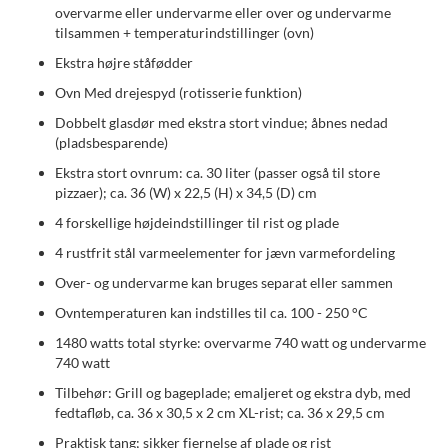
overvarme eller undervarme eller over og undervarme
tilsammen + temperaturindstillinger (ovn)
Ekstra højre ståfødder
Ovn Med drejespyd (rotisserie funktion)
Dobbelt glasdør med ekstra stort vindue; åbnes nedad
(pladsbesparende)
Ekstra stort ovnrum: ca. 30 liter (passer også til store
pizzaer); ca. 36 (W) x 22,5 (H) x 34,5 (D) cm
4 forskellige højdeindstillinger til rist og plade
4 rustfrit stål varmeelementer for jævn varmefordeling
Over- og undervarme kan bruges separat eller sammen
Ovntemperaturen kan indstilles til ca. 100 - 250 °C
1480 watts total styrke: overvarme 740 watt og undervarme
740 watt
Tilbehør: Grill og bageplade; emaljeret og ekstra dyb, med
fedtafløb, ca. 36 x 30,5 x 2 cm XL-rist; ca. 36 x 29,5 cm
Praktisk tang; sikker fjernelse af plade og rist