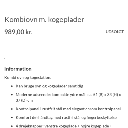
Kombiovn m. kogeplader
Gå
til
starten
989,00 kr.
UDSOLGT
af
billedgalleriet
.
Information
Kombi ovn og kogestation.
Kan bruge ovn og kogeplader samtidig
Moderne udseende; kompakte ydre mål: ca. 51 (B) x 33 (H) x
37 (D) cm
Kontrolpanel i rustfrit stål med elegant chrom kontrolpanel
Komfort dørhåndtag med rustfri stål og fingerbeskyttelse
4 drejeknapper: venstre kogeplade + højre kogeplade +