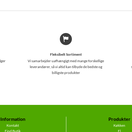
Fleksibelt Sortiment
lger
Vi samarbejder uafhængigt med mange forskellige
leverandører, så vi altid kan tilbyde de bedste og
billigste produkter
Information
Produkter
Kontakt
Køkken
Find Butik
El