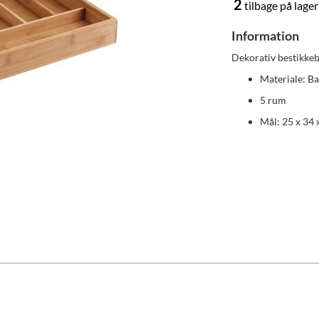
2
tilbage på lager
Information
Dekorativ bestikkeb
Materiale: B
5 rum
Mål: 25 x 34 