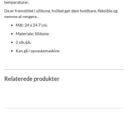
temperaturer.
De er fremstillet i silikone, hvilket gør dem holdbare, fleksible og
nemme at rengøre.
Mål: 24 x 24 7 cm.
Materiale: Silikone
2 stk./pk.
Kan gå i opvaskemaskine
Relaterede produkter