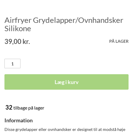
Airfryer Grydelapper/Ovnhandsker
Gå
til
Silikone
starten
af
39,00 kr.
PÅ LAGER
billedgalleriet
Læg i kurv
32
tilbage på lager
Information
Disse grydelapper eller ovnhandsker er designet til at modstå høje