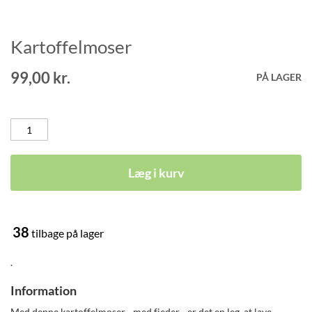
Kartoffelmoser
Gå
til
starten
99,00 kr.
PÅ LAGER
af
billedgalleriet
Læg i kurv
38
tilbage på lager
.
Information
Med denne kartoffelmoser - med fjeder - er det en leg, at lave