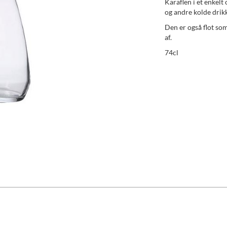
Karaflen i et enkelt 
og andre kolde drikk
Den er også flot so
af.
74cl