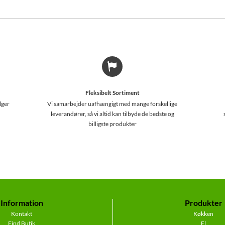
Fleksibelt Sortiment
lger
Vi samarbejder uafhængigt med mange forskellige
leverandører, så vi altid kan tilbyde de bedste og
billigste produkter
Information
Produkter
Kontakt
Køkken
Find Butik
El