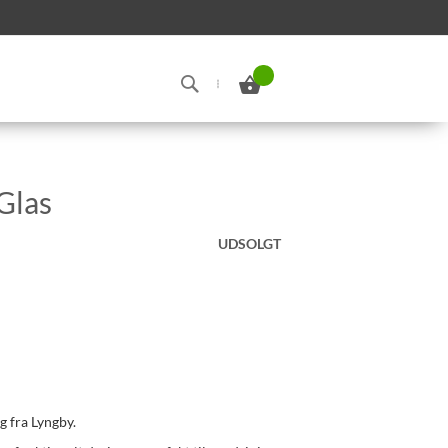
Min indkøbskurv
Search
 Glas
UDSOLGT
g fra Lyngby.