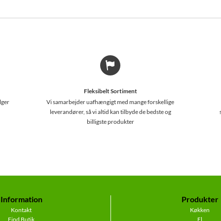
Fleksibelt Sortiment
lger
Vi samarbejder uafhængigt med mange forskellige
leverandører, så vi altid kan tilbyde de bedste og
billigste produkter
Information
Produkter
Kontakt
Køkken
Find Butik
El