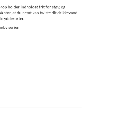
op holder indholdet frit for støv, og
så stor, at du nemt kan twiste dit drikkevand
 krydderurter.
ngby serien