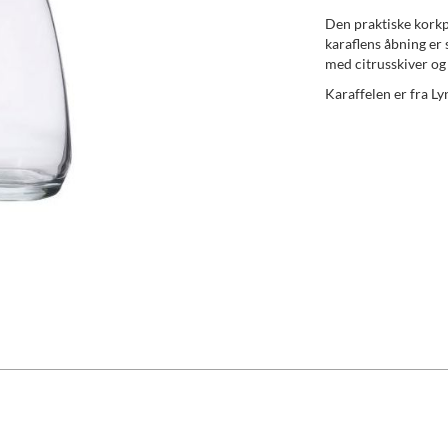
Den praktiske korkpr
karaflens åbning er 
med citrusskiver og
Karaffelen er fra Ly