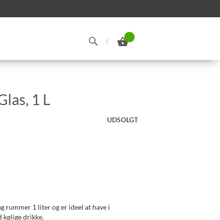
Min indkøbskurv
Search
Glas, 1 L
UDSOLGT
 rummer 1 liter og er ideel at have i
kølige drikke.