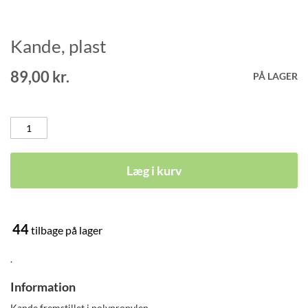
Kande, plast
Gå
til
starten
89,00 kr.
PÅ LAGER
af
billedgalleriet
Læg i kurv
44
tilbage på lager
.
Information
Kande fremstillet i polypropylen.