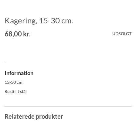
Kagering, 15-30 cm.
Gå
til
starten
68,00 kr.
UDSOLGT
af
billedgalleriet
.
Information
15-30 cm
Rustfrit stål
Relaterede produkter