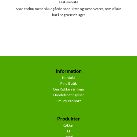
Last-minute
Spar endnu mere på udgåede produkter og sæsonvarer, som vi kun
har i begrænset lager
Information
Kontakt
Find Butik
Om Køkken & Hjem
Handelsbetingelser
Smiley-rapport
Produkter
Køkken
El
Bord