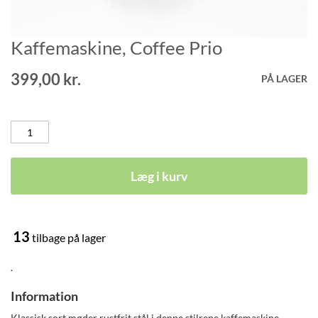
Kaffemaskine, Coffee Prio
Gå
til
starten
399,00 kr.
PÅ LAGER
af
billedgalleriet
Læg i kurv
13
tilbage på lager
.
Information
Klassisk sort møder rustfrit stål i denne stilrene kaffemaskine.