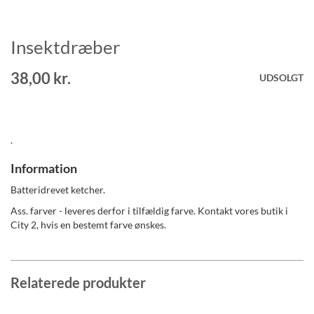
Insektdræber
Gå
til
starten
38,00 kr.
UDSOLGT
af
billedgalleriet
.
Information
Batteridrevet ketcher.
Ass. farver - leveres derfor i tilfældig farve. Kontakt vores butik i
City 2, hvis en bestemt farve ønskes.
Relaterede produkter