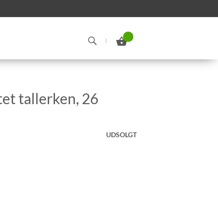
Min indkøbskurv
Search
et tallerken, 26
UDSOLGT