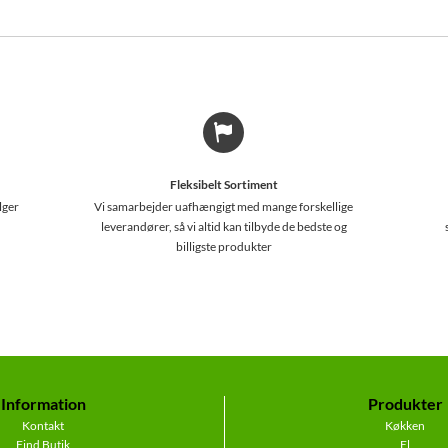
Fleksibelt Sortiment
lger
Vi samarbejder uafhængigt med mange forskellige
leverandører, så vi altid kan tilbyde de bedste og
billigste produkter
Information
Produkter
Kontakt
Køkken
Find Butik
El