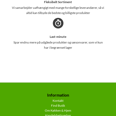
Fleksibelt Sortiment
Vi samarbejder uafhængigt med mange forskellige leverandører, så vi
altid kan tilbyde de bedste og billigste produkter
Last-minute
Spar endnu mere på udgåede produkter og sæsonvarer, som vi kun
har i begrænset lager
Information
Kontakt
Find Butik
Om Køkken & Hjem
Handelsbetingelser