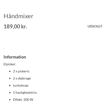
Håndmixer
Gå
til
starten
189,00 kr.
UDSOLGT
af
billedgalleriet
.
Information
Elpisker:
2 x piskeris
2 x dejkroge
turboknap
5 hastighedstrin.
Effekt: 200 W