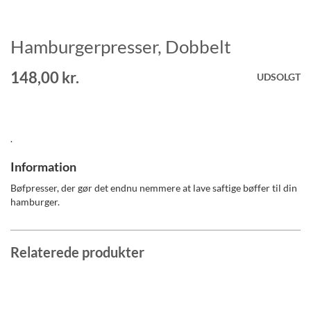
Hamburgerpresser, Dobbelt
Gå
til
starten
148,00 kr.
UDSOLGT
af
billedgalleriet
.
Information
Bøfpresser, der gør det endnu nemmere at lave saftige bøffer til din
hamburger.
Relaterede produkter