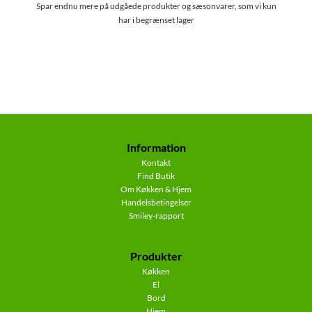
Spar endnu mere på udgåede produkter og sæsonvarer, som vi kun
har i begrænset lager
Information
Kontakt
Find Butik
Om Køkken & Hjem
Handelsbetingelser
Smiley-rapport
Produkter
Køkken
El
Bord
Hjem