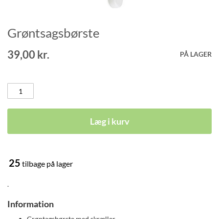
Grøntsagsbørste
Gå
til
starten
39,00 kr.
PÅ LAGER
af
billedgalleriet
Læg i kurv
25
tilbage på lager
.
Information
Grøntagsbørste med skræller