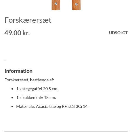
Forskærersæt
Gå
til
starten
49,00 kr.
UDSOLGT
af
billedgalleriet
.
Information
Forskæresæt, bestående af:
1 x stegegaffel 20,5 cm.
1 x køkkenkniv 18 cm.
Materiale: Acacia træ og RF. stål 3Cr14