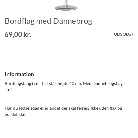
Bordflag med Dannebrog
Gå
til
starten
69,00 kr.
UDSOLGT
af
billedgalleriet
.
Information
Bordflagstang i rustfrit stål, højde 40 cm. Med Dannebrogsflag i
stof.
Har du fødselsdag eller andet der skal fejres? Ikke uden flag på
bordet, da!