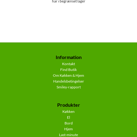
har i begrænset lager
Information
Kontakt
Find Butik
Om Køkken & Hjem
Handelsbetingelser
Smiley-rapport
Produkter
Køkken
El
Bord
Hjem
Last-minute