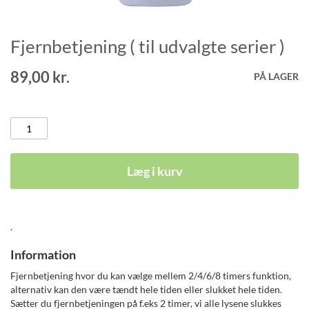
Fjernbetjening ( til udvalgte serier )
Gå
til
starten
89,00 kr.
PÅ LAGER
af
billedgalleriet
Læg i kurv
.
Information
Fjernbetjening hvor du kan vælge mellem 2/4/6/8 timers funktion,
alternativ kan den være tændt hele tiden eller slukket hele tiden.
Sætter du fjernbetjeningen på f.eks 2 timer, vi alle lysene slukkes