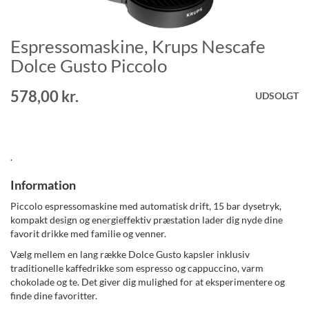
Espressomaskine, Krups Nescafe
Gå
til
Dolce Gusto Piccolo
starten
af
578,00 kr.
UDSOLGT
billedgalleriet
.
Information
Piccolo espressomaskine med automatisk drift, 15 bar dysetryk,
kompakt design og energieffektiv præstation lader dig nyde dine
favorit drikke med familie og venner.
Vælg mellem en lang række Dolce Gusto kapsler inklusiv
traditionelle kaffedrikke som espresso og cappuccino, varm
chokolade og te. Det giver dig mulighed for at eksperimentere og
finde dine favoritter.