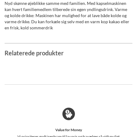
Nyd skønne øjeblikke samme med familien. Med kapselmaskinen
kan hvert familiemedlem tilberede sin egen yndlingsdrink. Varme
og kolde drikke: Maskinen har mulighed for at lave både kolde og
varme drikke. Du kan forkæle sig selv med en varm kop kakao eller
en frisk, kold sommerdrik
Relaterede produkter
Value for Money
Vi prioriterer godt isenkram til lav pris og fravælger så vidt muligt