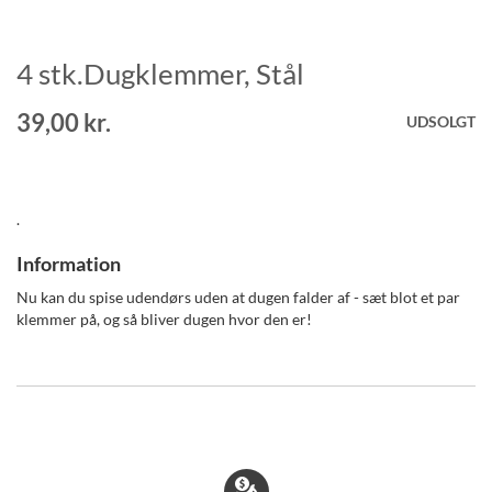
4 stk.Dugklemmer, Stål
Gå
til
starten
39,00 kr.
UDSOLGT
af
billedgalleriet
.
Information
Nu kan du spise udendørs uden at dugen falder af - sæt blot et par
klemmer på, og så bliver dugen hvor den er!